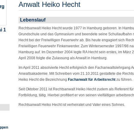
Anwalt Heiko Hecht
rg
Lebenslauf
Rechtsanwalt Heiko Hecht wurde 1977 in Hamburg geboren. In Hambu
i 1
Grundschule und das Gymnasium und beendete seine Schullaufbahn mit 
Hecht bei der Freiwilligen Feuerwehr ab. Bis heute engagiert sich Rech
Freiwilligen Feuerwehr Finkenwerder. Zum Wintersemester 1997/98 na
Hamburg auf. Im Dezember 2004 legte RA Hecht sein erstes, im März 
April 2008 folgte die Zulassung als Anwalt in Hamburg.
Im April 2011 absolvierte Hecht erfolgreich den Fachanwaltslehrgang A
Anwaltsakademie. Mit Schreiben vom 21.10.2011 gestattete die Rec
Heiko Hecht die Bezeichnung
Fachanwalt für Arbeitsrecht
zu führen.
Seit Oktober 2011 ist Rechtsanwalt Heiko Hecht zudem als Referent für di
Fortbildung, tätig. Hierbei profitiert er von seinen vielfältigen arbeitsre
Rechtsanwalt Heiko Hecht ist verheiratet und Vater eines Sohnes.
eppen