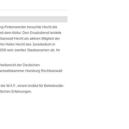
rg-Finkenwerder besuchte Hecht die
dem Abitur. Den Ersatzdienst leistete
tsanwalt Hecht als aktives Mitglied der
hm Heiko Hecht das Jurastudium in
2008 sein zweites Staatsexamen ab. Im
rbeitsrecht der Deutschen
htsanwaltskammer Hamburg Rechtsanwalt
e W.A.F., einem Institut für Betriebsräte-
chtlichen Erfahrungen.