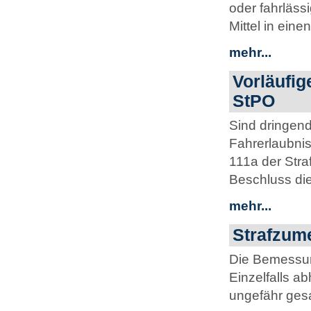
oder fahrläs
Mittel in eine
mehr...
Vorläufig
StPO
Sind dringen
Fahrerlaubni
111a der Str
Beschluss die
mehr...
Strafzum
Die Bemessun
Einzelfalls a
ungefähr gesa