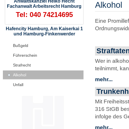
Anwaltskanzlei Heiko Hecht
Alkohol
Fachanwalt Arbeitsrecht Hamburg
Tel: 040 74214695
Eine Promille
Ordnungswidri
Hafencity Hamburg, Am Kaiserkai 1
und Hamburg-Finkenwerder
Bußgeld
Straftate
Führerschein
Wer in alkoho
Strafrecht
teilnimmt, kan
Alkohol
mehr...
Unfall
Trunkenhe
Mit Freiheits
316 StGB best
infolge des G
mehr...